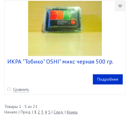
ИКРА "Тобико" OSHI" микс черная 500 гр.
Подробнее
Сравнить
Товары 1 - 5 из 21
Начало | Пред. |
1
2
3
4
5
|
След.
|
Конец