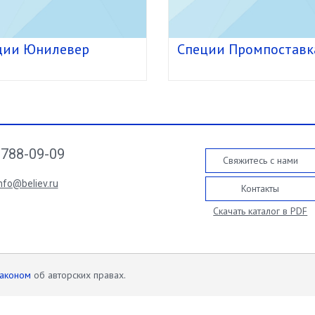
ции Юнилевер
Специи Промпоставк
788-09-09
Свяжитесь с нами
nfo@believ.ru
Контакты
Скачать каталог в PDF
законом
об авторских правах.